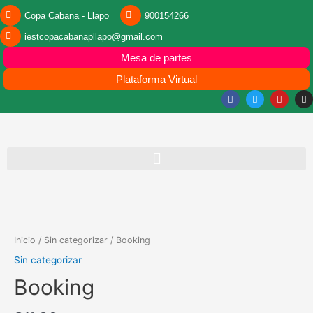
Copa Cabana - Llapo
900154266
iestcopacabanapllapo@gmail.com
Mesa de partes
Plataforma Virtual
Inicio
/
Sin categorizar
/ Booking
Sin categorizar
Booking