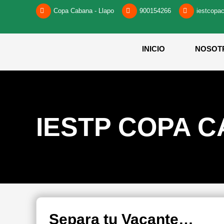
Copa Cabana - Llapo
900154266
iestcopa
INICIO
NOSOT
IESTP COPA 
Separa tu Vacante…